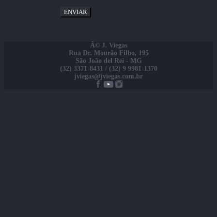
ENVIAR
Â© J. Viegas
Rua Dr. Mourão Filho, 195
São João del Rei - MG
(32) 3371-8431 / (32) 9 9981-1370
jviegas@jviegas.com.br